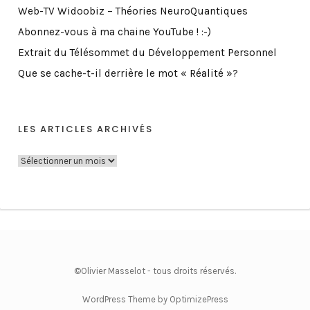
Web-TV Widoobiz – Théories NeuroQuantiques
Abonnez-vous à ma chaine YouTube ! :-)
Extrait du Télésommet du Développement Personnel
Que se cache-t-il derrière le mot « Réalité »?
LES ARTICLES ARCHIVÉS
L
e
s
A
r
t
i
©Olivier Masselot - tous droits réservés.
c
WordPress Theme by OptimizePress
l