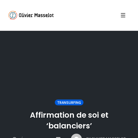
Toggle 
Skip
to
content
TRANSURFING
Affirmation de soi et
‘balanciers’
COMMENTS