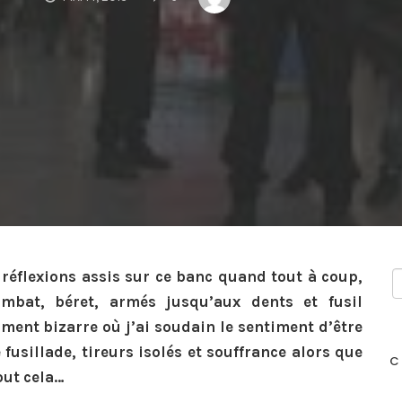
 réflexions assis sur ce banc quand tout à coup,
om
bat, béret, armés jusqu’aux dents et fusil
ent bizarre où j’ai soudain le s
entiment d’être
usillade, tireurs isolés et souffrance alors que
C
out cela…