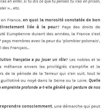
iras en enfer, si tu dis ce que tu penses tu iras en prison,
oler »
… etc.
e en France,
en quoi la morosité constatée de bon
directement liée à la peur
? Pays des droits de
té Européenne durant des années, la France s’est
7 pays membres avec la peur du ‘plombier polonais’,
il des Français…
lution française a pu jouer un rôle
? Les nobles et le
la méfiance envers les privilégiés s’amplifie et la
s de la période de la Terreur qui s’en suit, tout le
guillotiné ou noyé dans la Seine ou la Loire.
Quelle
e empreinte profonde a-t-elle généré qui perdure de nos
ntreprendre consciemment
, une démarche qui peut