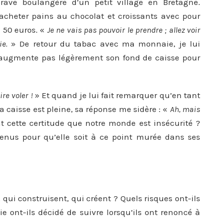
rave boulangère d’un petit village en Bretagne.
h
r acheter pains au chocolat et croissants avec pour
i
 50 euros. «
Je ne vais pas pouvoir le prendre ; allez voir
v
e.
» De retour du tabac avec ma monnaie, je lui
é
augmente pas légèrement son fond de caisse pour
s
re voler !
» Et quand je lui fait remarquer qu’en tant
la caisse est pleine, sa réponse me sidère : «
Ah, mais
nt cette certitude que notre monde est insécurité ?
enus pour qu’elle soit à ce point murée dans ses
 qui construisent, qui créent ? Quels risques ont-ils
lie ont-ils décidé de suivre lorsqu’ils ont renoncé à