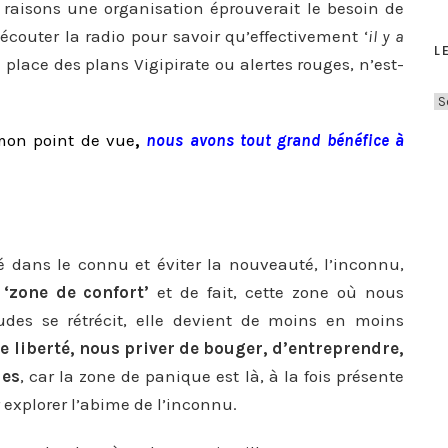
raisons une organisation éprouverait le besoin de
à écouter la radio pour savoir qu’effectivement ‘
il y a
L
n place des plans Vigipirate ou alertes rouges, n’est-
L
e
mon point de vue
,
nous avons tout grand bénéfice à
s
A
r
t
i
erré dans le connu et éviter la nouveauté, l’inconnu,
c
‘zone de confort’
et de fait, cette zone où nous
l
des se rétrécit, elle devient de moins en moins
e
e liberté, nous priver de bouger, d’entreprendre,
s
ues
, car la zone de panique est là, à la fois présente
A
r explorer l’abime de l’inconnu.
r
c