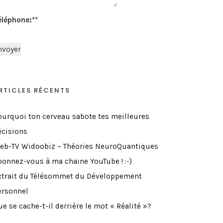
éléphone:*
*
RTICLES RÉCENTS
ourquoi ton cerveau sabote tes meilleures
écisions
eb-TV Widoobiz – Théories NeuroQuantiques
bonnez-vous à ma chaine YouTube ! :-)
xtrait du Télésommet du Développement
ersonnel
e se cache-t-il derrière le mot « Réalité »?