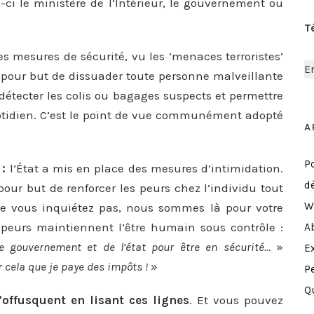
ci le ministère de l’Intérieur, le gouvernement ou
T
es mesures de sécurité, vu les ‘menaces terroristes’
 pour but de dissuader toute personne malveillante
détecter les colis ou bagages suspects et permettre
quotidien. C’est le point de vue communément adopté
A
P
:
l’État a mis en place des mesures d’intimidation.
d
our but de renforcer les peurs chez l’individu tout
W
ne vous inquiétez pas, nous sommes là pour votre
 peurs maintiennent l’être humain sous contrôle :
A
ce gouvernement et de l’état pour être en sécurité…
»
E
ur cela que je paye des impôts !
»
P
Qu
’offusquent en lisant ces lignes
. Et vous pouvez