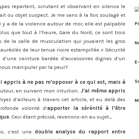
types repartent, scrutant et observant en silence le
it ou objet suspect. Je me sens à la fois soulagé et
il y a de la violence autour de moi; elle est palpable
P
plus que tout à l’heure, Gare du Nord, ce sont trois
is de la salle de musculation qui jouaient les gros
N
 auréolés de leur tenue noire estampillée « Sécurité
 d’une ceinture bardée d’accessoires dignes d’un
E
 nous manipuler par la peur?
S
ai appris à ne pas m’opposer à ce qui est, mais à
 autour, en suivant mon intuition.
J’ai même appris
oyez d’ailleurs à travers cet article, et eu delà des
M
rofonde volonté d’
apporter la sérénité à l’être
ique
. Ceci étant précisé, revenons-en au sujet…
is, c’est une
double analyse du rapport entre