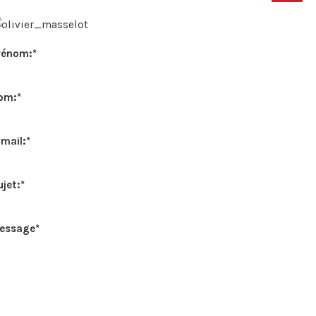
rénom:
*
om:
*
-mail:
*
ujet:
*
essage
*