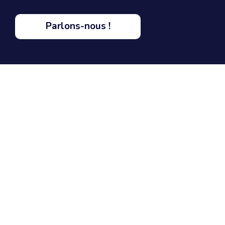
Parlons-nous !
ON RESTE EN CONTACT ?
Réseaux sociaux
Rejoignez-moi sur les réseaux sociaux et soyez
informé de mes publications et nouvelles les plus
récentes - articles, vidéos, livres blancs,
participations à divers événements, ateliers et
formations...