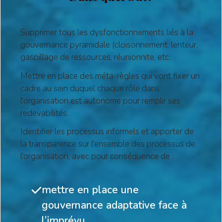
Supprimer tous les dysfonctionnements liés à la
gouvernance pyramidale (cloisonnement, lenteur,
gaspillage de ressources, réunionnite, etc.
Mettre en place des méta-règles qui vont fixer un
cadre au sein duquel chaque rôle dans
l'organisation est autonome pour remplir ses
redevabilités.
Identifier les processus informels et apporter de
la transparence sur l'ensemble des processus de
l'organisation, avec pour conséquence de :
mettre en place une
gouvernance adaptative face à
l’imprévu