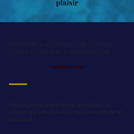
plaisir
PARTICIPER À LA DIFFUSION DE CONTENU
DÉDIÉ À L'HUMAIN ET À L'ORGANISATION
Contactez-moi
Vous organisez un événement, un colloque, un
congrès, une salon? N'hésitez pas à me contacter et
parlons-en !