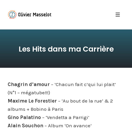
Toggle 
Skip
to
Les Hits dans ma Carrière
content
Chagrin d’amour
– ’Chacun fait c’qui lui plait’
(N°1 – mégatube!!!)
Maxime Le Forestier
– ’Au bout de la rue’ & 2
albums + Bobino à Paris
Gino Palatino
– ‘Vendetta a Parrigi’
Alain Souchon
– Album ’On avance’