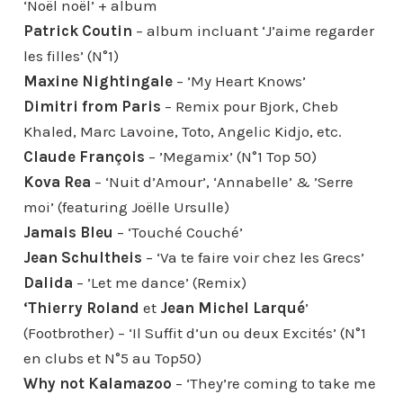
‘Noël noël’ + album
Patrick Coutin
– album incluant ‘J’aime regarder
les filles’ (N°1)
Maxine Nightingale
– ’My Heart Knows’
Dimitri from Paris
– Remix pour Bjork, Cheb
Khaled, Marc Lavoine, Toto, Angelic Kidjo, etc.
Claude François
– ’Megamix’ (N°1 Top 50)
Kova Rea
– ‘Nuit d’Amour’, ‘Annabelle’ & ’Serre
moi’ (featuring Joëlle Ursulle)
Jamais Bleu
– ‘Touché Couché’
Jean Schultheis
– ‘Va te faire voir chez les Grecs’
Dalida
– ’Let me dance’ (Remix)
‘Thierry Roland
et
Jean Michel Larqué
’
(Footbrother) – ‘Il Suffit d’un ou deux Excités’ (N°1
en clubs et N°5 au Top50)
Why not Kalamazoo
– ‘They’re coming to take me